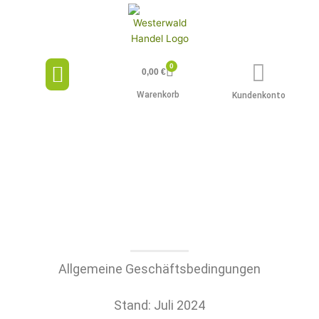
Zum
Inhalt
springen
Menü
0
Warenkorb
0,00
€
Warenkorb
Kundenkonto
Allgemeine Geschäftsbedingungen
Stand: Juli 2024