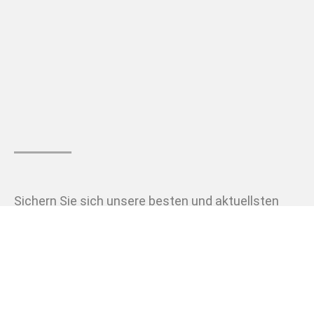
Sichern Sie sich unsere besten und aktuellsten
Angebote. Schauen Sie ganz einfach auf unserer
Seite von “kleinanzeigen” vorbei.